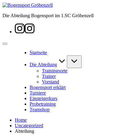
Skip
Bogensport
to
Gröbenzell
Die Abteilung Bogensport im 1.SC Gröbenzell
content
Instagram
Startseite
Die Abteilung
Trainingsorte
Trainer
Vorstand
Bogensport erklärt
Turniere
Einsteigerkurs
Probetraining
Teamshop
Home
Uncategorized
Abteilung